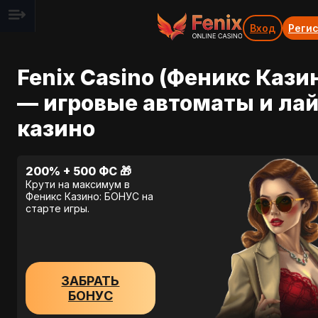
Вход
Реги
Fenix Casino (Феникс Кази
— игровые автоматы и лай
казино
200% + 500 ФС 🎁
Крути на максимум в
Феникс Казино: БОНУС на
старте игры.
ЗАБРАТЬ
БОНУС