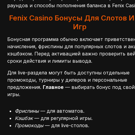
раундов и способы пополнения баланса в Fenix Casi
Fenix Casino Бонусы Для Слотов И
Игр
Бонусная программа обычно включает приветстве
начисления, фриспины для популярных слотов и ак
кэшбэком. Перед активацией важно проверить ве
сроки действия и лимиты вывода.
Для live-раздела могут быть доступны отдельные
промокоды, турниры у дилеров и персональные
предложения.
Главное
— выбирать бонус под свой
игры.
Фриспины
— для автоматов.
Кэшбэк
— для регулярной игры.
Промокоды
— для live-столов.