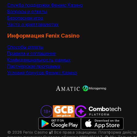
Служба поддержки Феникс Казино
Вопросы и ответы
Безопасная игра
Часто о криптовалютах
Информация Fenix Casino
Способы оплаты
Правила и соглашения
Конфиденциальность данных
Партнёрская программа
Условия бонусов Феникс Казино
© 2026 Fenix Casino 🔐 Все права защищены. Платформа действ