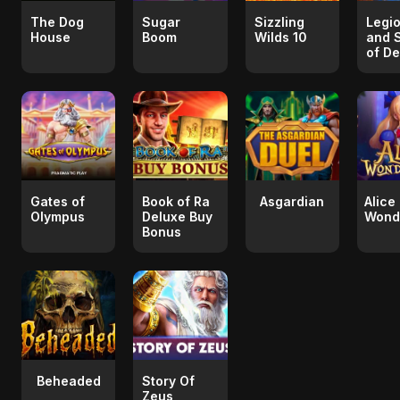
The Dog
Sugar
Sizzling
Legi
House
Boom
Wilds 10
and 
of D
Gates of
Book of Ra
Asgardian
Alice
Olympus
Deluxe Buy
Wond
Bonus
Beheaded
Story Of
Zeus