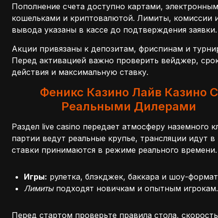
Пополнение счета доступно картами, электронны
кошельками и криптовалютой. Лимиты, комиссии 
вывода указаны в кассе до подтверждения заявки.
Акции привязаны к депозитам, фриспинам и турни
Перед активацией важно проверить вейджер, сро
действия и максимальную ставку.
Феникс Казино Лайв Казино С
Реальными Дилерами
Раздел live casino передает атмосферу наземного к
партии ведут реальные крупье, трансляции идут в 
ставки принимаются в режиме реального времени.
Игры:
рулетка, блэкджек, баккара и шоу-формат
Лимиты
подходят новичкам и опытным игрокам.
Перед стартом проверьте правила стола, скорость