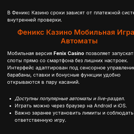
В Феникс Казино сроки зависят от платежной сист
внутренней проверки.
Феникс Казино Мобильная Игра
Автоматы
Мобильная версия
Fenix Casino
позволяет запускат
слоты прямо со смартфона без лишних настроек.
Интерфейс адаптирован под сенсорное управление
барабаны, ставки и бонусные функции удобно
открываются в пару касаний.
Доступны популярные автоматы и live-раздел.
Играть можно через браузер на Android и iOS.
Важно заранее установить лимиты и соблюдать
ответственную игру.