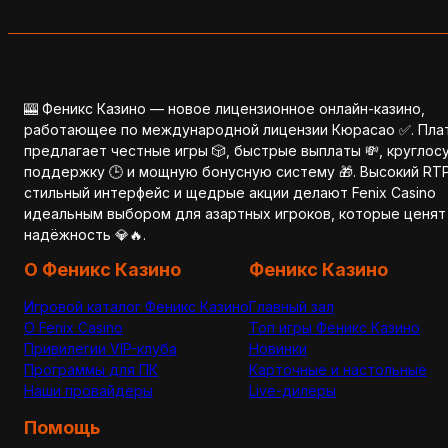
🎰 Феникс Казино — новое лицензионное онлайн-казино,
работающее по международной лицензии Кюрасао ✅. Пла
предлагает честные игры 🎲, быстрые выплаты 💸, кругло
поддержку 🕒 и мощную бонусную систему 🎁. Высокий RTP
стильный интерфейс и щедрые акции делают Fenix Casino
идеальным выбором для азартных игроков, которые ценят
надёжность 💎🔥.
О Феникс Казино
Феникс Казино
Игровой каталог Феникс Казино
Главный зал
О Fenix Casino
Топ игры Феникс Казино
Привилегии VIP-клуба
Новинки
Программы для ПК
Карточные и настольные
Наши провайдеры
Live-дилеры
Помощь